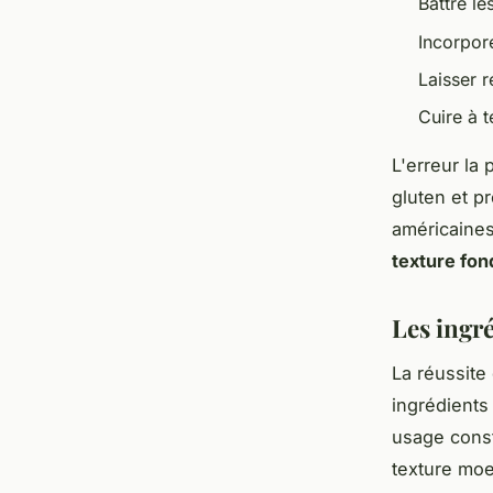
Battre l
Incorpore
Laisser 
Cuire à 
L'erreur la 
gluten et p
américaines
texture fon
Les ingr
La réussite
ingrédients
usage const
texture moe