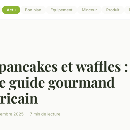
Actu
Bon plan
Equipement
Minceur
Produit
pancakes et waffles :
re guide gourmand
ricain
embre 2025 — 7 min de lecture