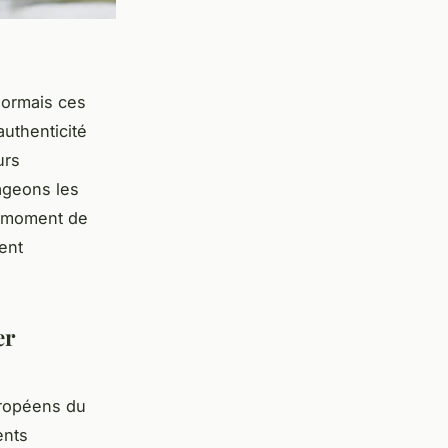
sormais ces
authenticité
urs
ageons les
n moment de
ment
er
ropéens du
ents