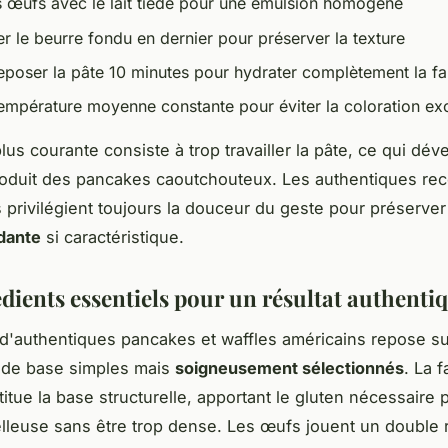
es œufs avec le lait tiède pour une émulsion homogène
r le beurre fondu en dernier pour préserver la texture
reposer la pâte 10 minutes pour hydrater complètement la fa
température moyenne constante pour éviter la coloration ex
plus courante consiste à trop travailler la pâte, ce qui dév
roduit des pancakes caoutchouteux. Les authentiques rec
 privilégient toujours la douceur du geste pour préserver
dante
si caractéristique.
édients essentiels pour un résultat authenti
 d'authentiques pancakes et waffles américains repose s
 de base simples mais
soigneusement sélectionnés
. La f
itue la base structurelle, apportant le gluten nécessaire
lleuse sans être trop dense. Les œufs jouent un double rô