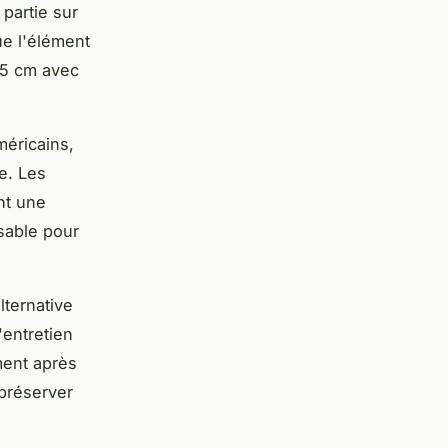
partie sur
ue l'élément
25 cm avec
méricains,
e. Les
nt une
sable pour
lternative
'entretien
ment après
préserver