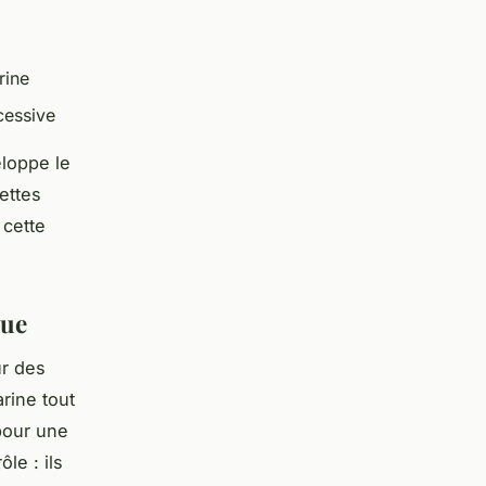
rine
cessive
eloppe le
ettes
 cette
que
ur des
arine tout
 pour une
le : ils