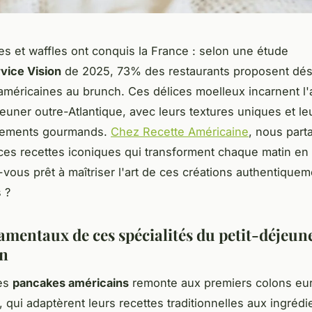
s et waffles ont conquis la France : selon une étude
vice Vision
de 2025, 73% des restaurants proposent dé
 américaines au brunch. Ces délices moelleux incarnent l'
jeuner outre-Atlantique, avec leurs textures uniques et le
ements gourmands.
Chez Recette Américaine
, nous part
ces recettes iconiques qui transforment chaque matin e
s-vous prêt à maîtriser l'art de ces créations authentique
 ?
amentaux de ces spécialités du petit-déjeun
in
des
pancakes américains
remonte aux premiers colons eu
, qui adaptèrent leurs recettes traditionnelles aux ingrédi