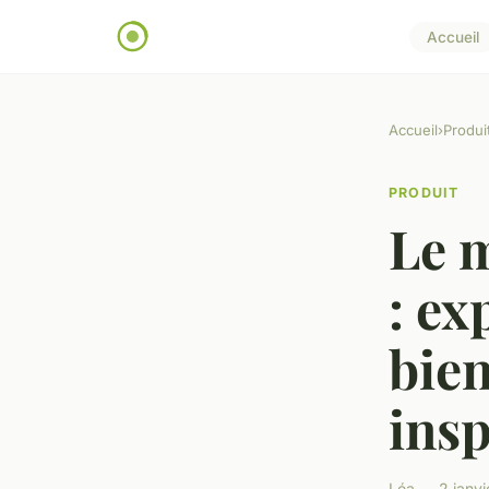
Accueil
Accueil
›
Produi
PRODUIT
Le m
: ex
bien
insp
Léa — 2 janvi