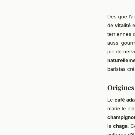
Dès que l’
de
vitalité
e
terriennes
aussi gour
pic de nerv
naturellem
baristas cré
Origines 
Le
café ad
marie le pl
champigno
le
chaga
. C
cultures d’A