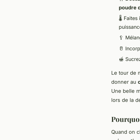
poudre 
🌡️ Faite
puissance
🥄 Mélan
🥛 Incor
🍯 Sucrez
Le tour de 
donner au
Une belle m
lors de la d
Pourquoi 
Quand on ch