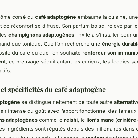
arôme corsé du
café adaptogène
embaume la cuisine, un
t de réconfort se diffuse. Son parfum boisé, relevé par l
 des
champignons adaptogènes
, invite à s’installer pour
mand que tonique. Que l’on recherche une
énergie durabl
osité du café ou que l’on souhaite
renforcer son immunit
ent
, ce breuvage séduit autant les curieux, les foodies sa
atifs.
et spécificités du café adaptogène
aptogène
se distingue nettement de toute autre
alternativ
aisir intense du goût avec l’apport fonctionnel des fameux
ns adaptogènes
comme le
reishi
, le
lion’s mane (crinière 
es ingrédients sont réputés depuis des millénaires dans 
sie pour leur capacité à favoriser la
gestion du stress
et s