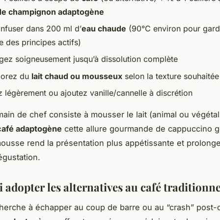
de champignon adaptogène
s infuser dans 200 ml d’
eau chaude
(90°C environ pour garde
 des principes actifs)
gez soigneusement jusqu’à dissolution complète
porez du
lait chaud ou mousseux
selon la texture souhaitée
 légèrement ou ajoutez vanille/cannelle à discrétion
main de chef consiste à mousser le lait (animal ou végétal
café adaptogène
cette allure gourmande de cappuccino 
ousse rend la présentation plus appétissante et prolonge
égustation.
adopter les alternatives au café traditionne
erche à échapper au coup de barre ou au “crash” post-c