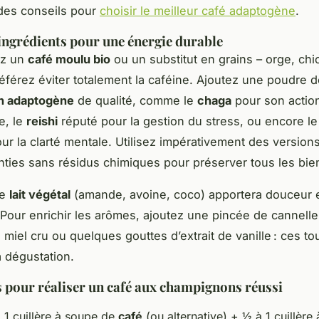
des conseils pour
choisir le meilleur café adaptogène
.
ingrédients pour une énergie durable
ez un
café moulu bio
ou un substitut en grains – orge, chi
référez éviter totalement la caféine. Ajoutez une poudre 
n adaptogène
de qualité, comme le
chaga
pour son actio
e, le
reishi
réputé pour la gestion du stress, ou encore l
our la clarté mentale. Utilisez impérativement des version
nties sans résidus chimiques pour préserver tous les bien
de
lait végétal
(amande, avoine, coco) apportera douceur 
 Pour enrichir les arômes, ajoutez une pincée de cannelle
miel cru ou quelques gouttes d’extrait de vanille : ces t
a dégustation.
s pour réaliser un café aux champignons réussi
 1 cuillère à soupe de
café
(ou alternative) + ½ à 1 cuillère