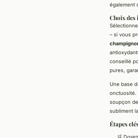
également 
Choix des 
Sélectionn
– si vous p
champigno
antioxydant
conseillé p
pures, gara
Une base 
onctuosité.
soupçon de 
subliment l
Étapes clé
🛒 Dosez