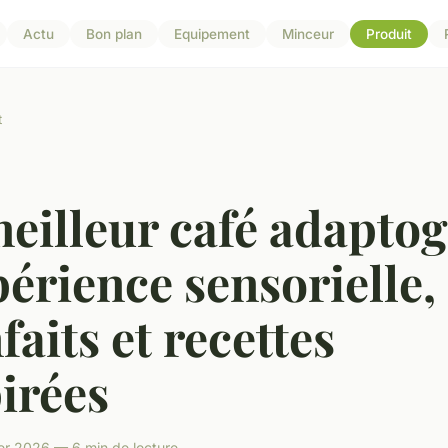
Actu
Bon plan
Equipement
Minceur
Produit
t
eilleur café adapto
périence sensorielle,
faits et recettes
irées
er 2026 — 6 min de lecture