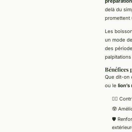
préparatio
delà du simp
promettent
Les boisso
un mode de 
des période
palpitation
Bénéfices 
Que dit-on
ou le
lion’
🧘‍♂️ Cont
🤓 Amélio
🛡️ Renfor
extérieur