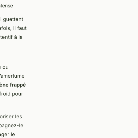
ntense
i guettent
is, il faut
tentif à la
u ou
l’amertume
ène frappé
froid pour
oriser les
pagnez-le
nger le