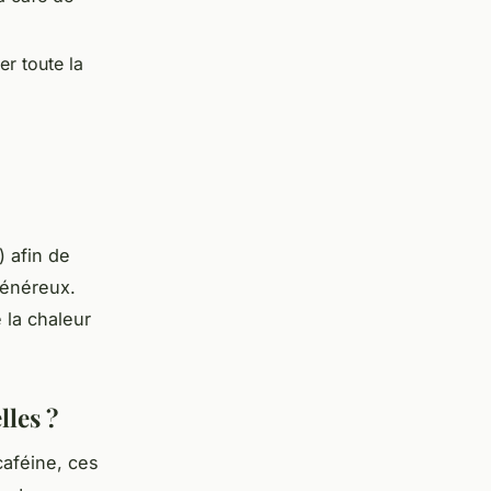
r toute la
) afin de
généreux.
 la chaleur
lles ?
aféine, ces