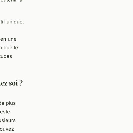
tif unique.
 en une
n que le
itudes
z soi ?
de plus
reste
usieurs
trouvez