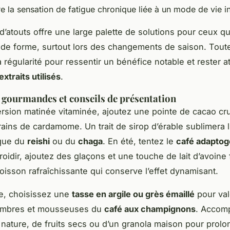
e la sensation de fatigue chronique liée à un mode de vie i
 d’atouts offre une large palette de solutions pour ceux qu
 de forme, surtout lors des changements de saison. Toutefo
la régularité pour ressentir un bénéfice notable et rester at
extraits utilisés
.
 gourmandes et conseils de présentation
rsion matinée vitaminée, ajoutez une pointe de cacao cr
ains de cardamome. Un trait de sirop d’érable sublimera 
ique du
reishi
ou du
chaga
. En été, tentez le
café adaptog
froidir, ajoutez des glaçons et une touche de lait d’avoine 
oisson rafraîchissante qui conserve l’effet dynamisant.
e, choisissez une
tasse en argile ou grès émaillé
pour val
ombres et mousseuses du
café aux champignons
. Accom
t nature, de fruits secs ou d’un granola maison pour prolo