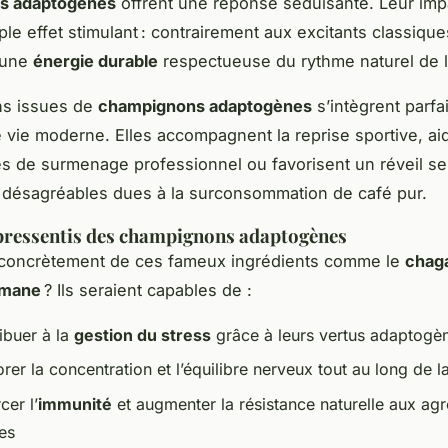
ns adaptogènes
offrent une réponse séduisante. Leur imp
le effet stimulant : contrairement aux excitants classique
 une
énergie durable
respectueuse du rythme naturel de l
ns issues de
champignons adaptogènes
s’intègrent parfa
vie moderne. Elles accompagnent la reprise sportive, aid
s de surmenage professionnel ou favorisent un réveil se
s désagréables dues à la surconsommation de café pur.
pressentis des champignons adaptogènes
 concrètement de ces fameux ingrédients comme le
chag
s mane
? Ils seraient capables de :
ribuer à la
gestion du stress
grâce à leurs vertus adaptogè
rer la concentration et l’équilibre nerveux tout au long de l
cer l’
immunité
et augmenter la résistance naturelle aux ag
es