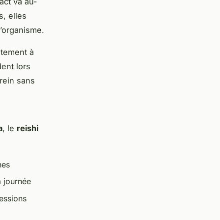
act va au-
s, elles
’organisme.
itement à
ent lors
rein sans
a
, le
reishi
nes
a journée
ressions