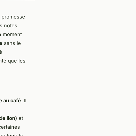
e promesse
es notes
 un moment
e
sans le
é
nté que les
e au café
. Il
de lion)
et
certaines
outenir la