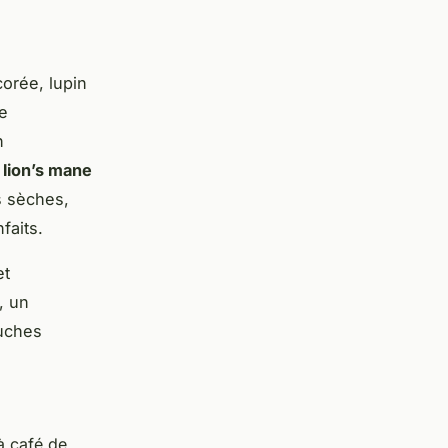
corée, lupin
de
n
e
lion’s mane
s sèches,
faits.
et
, un
ouches
 à café de